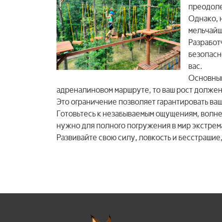
преодоле
Однако, 
мельчайш
Разработ
безопасн
вас.
Основным
адреналиновом маршруте, то ваш рост должен 
Это ограничение позволяет гарантировать ва
Готовьтесь к незабываемым ощущениям, волнен
нужно для полного погружения в мир экстре
Развивайте свою силу, ловкость и бесстрашие