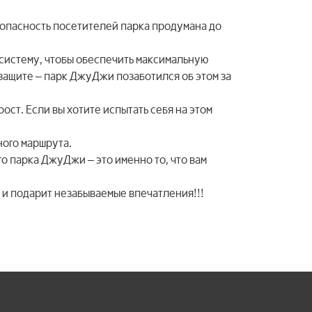
езопасность посетителей парка продумана до
систему, чтобы обеспечить максимальную
 защите – парк ДжуДжи позаботился об этом за
ст. Если вы хотите испытать себя на этом
ного маршрута.
о парка ДжуДжи – это именно то, что вам
м и подарит незабываемые впечатления!!!