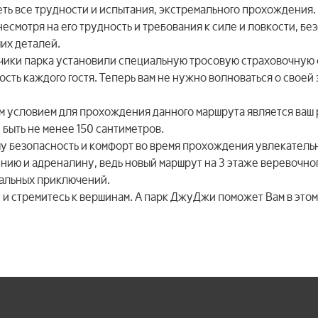
ть все трудности и испытания, экстремального прохождения.
несмотря на его трудность и требования к силе и ловкости, б
их деталей.
чики парка установили специальную тросовую страховочную 
ость каждого гостя. Теперь вам не нужно волноваться о своей
 условием для прохождения данного маршрута является ваш ро
быть не менее 150 сантиметров.
шу безопасность и комфорт во время прохождения увлекатель
ию и адреналину, ведь новый маршрут на 3 этаже веревочног
мальных приключений.
, и стремитесь к вершинам. А парк ДжуДжи поможет Вам в это